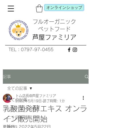
オンラインショップ
フルオーガニック
​ペットフード
芦屋ファミリア
TEL：0797-97-0455
記事
全ての記事
トム店長@芦屋ファミリア
全ての記事
2022年5月19日
読了時間: 1分
乳酸菌発酵エキス オンラ
ヒト・コト・モノ
イン販売開始
二十四節気
News
更新日：
2022年5月22日