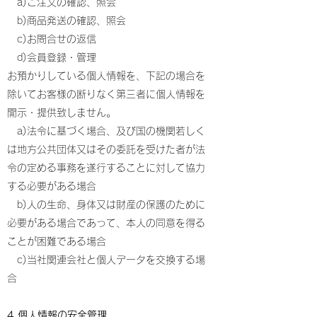
a)ご注文の確認、照会
b)商品発送の確認、照会
c)お問合せの返信
d)会員登録・管理
お預かりしている個人情報を、下記の場合を
除いてお客様の断りなく第三者に個人情報を
開示・提供致しません。
a)法令に基づく場合、及び国の機関若しく
は地方公共団体又はその委託を受けた者が法
令の定める事務を遂行することに対して協力
する必要がある場合
b)人の生命、身体又は財産の保護のために
必要がある場合であって、本人の同意を得る
ことが困難である場合
c)当社関連会社と個人データを交換する場
合
4.個人情報の安全管理