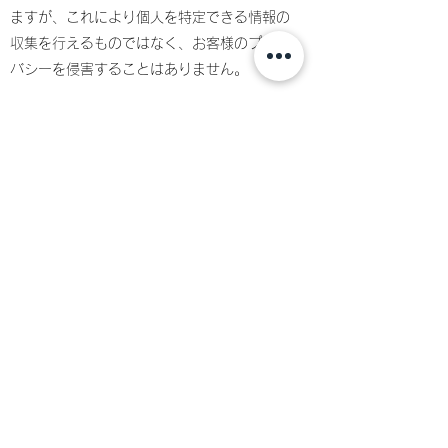
ますが、これにより個人を特定できる情報の
収集を行えるものではなく、お客様のプライ
バシーを侵害することはありません。
7.SSLの使用について
個人情報入力時は、セキュリティ確保のた
め、これらの情報が傍受、妨害または改ざん
されることを防ぐ目的でSSL（Secure
Sockets Layer）を使用しています。
8.お問合せ先
特定商取引法に基づく表記
をご覧ください。
9.プライバシーポリシーの変更
収集する個人情報の変更、利用目的の変更、
またはその他プライバシーポリシーの変更を
行う際は、当ページへの変更をもって公表と