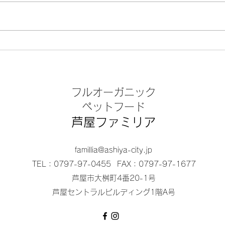
バザー / 芦屋動物愛護協会
バザ
フルオーガニック
​ペットフード
芦屋ファミリア
famillia@ashiya-city.jp
TEL：0797-97-0455
FAX：0797-97-1677
芦屋市大桝町4番20-1号
芦屋セントラルビルディング1階A号