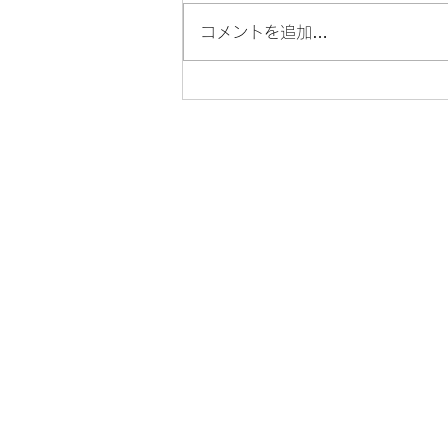
コメントを追加…
里親さん募集中 / 芦屋動物愛
護協会