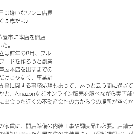
日は嫌いなワンコ店長
ぐ５歳だよ♪
に芦屋市に本店を開店
した。
立は前年の8月、フル
フードを作ろうと創業
芦屋本店を出すまでの
だけじゃなく、事業計
支援に関する事務処理もあって、あっと云う間に過ぎて
かと、Amazonなどオンライン販売を調べながら実店舗
に出会った近くの不動産会社の方から今の場所が空くか
の家賃に、開店準備の内装工事や調度品も必要。店舗デ
の頃知り合った芦屋在住の内装屋さん（保護猫飼育）が