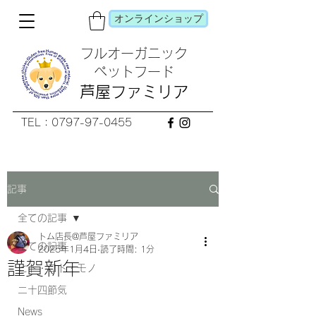
オンラインショップ
フルオーガニック
​ペットフード
芦屋ファミリア
TEL：0797-97-0455
記事
全ての記事
トム店長@芦屋ファミリア
全ての記事
2025年1月4日
読了時間: 1分
謹賀新年
ヒト・コト・モノ
二十四節気
News