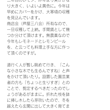
二年目のレモン、昨年より実がかな
り大きく、いよいよ黄色に。今年は
早めにカバーをかけ、大寒頃の収穫
を見込んでいます。
商店会（芦屋三八会）所有なので、
一旦収穫して上納。手間賃として幾
つか分けて頂けます。無農薬なので
今年もレモネードとレモンピール
を、と云っても料理上手な方に作っ
て頂くのですが。
道行く人が暫し眺めて行き、「こん
な小さな木でも生るんですね」と声
をかけて頂いたり。設置した園芸業
者の方も「ちょっと生りすぎ」との
ことで、剪定するべきだったのでし
ょうがあるがままに。折れた枝を鉢
に挿し木したら芽吹いたので、冬を
越えたら玄関に出して大きく育てま