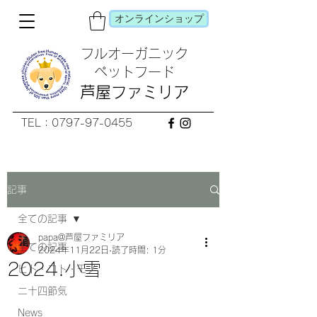
オンラインショップ
フルオーガニック
​ペットフード
芦屋ファミリア
TEL：0797-97-0455
記事
全ての記事
papa@芦屋ファミリア
全ての記事
2024年11月22日
読了時間: 1分
2024.小雪
ヒト・コト・モノ
二十四節気
News