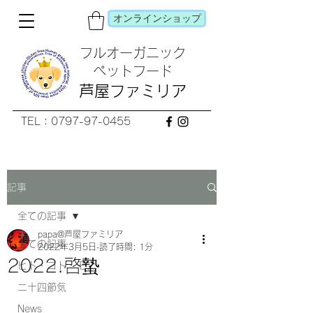
オンラインショップ
フルオーガニック
​ペットフード
芦屋ファミリア
TEL：0797-97-0455
記事
全ての記事
papa@芦屋ファミリア
全ての記事
2022年3月5日
読了時間: 1分
2022.啓蟄
ヒト・コト・モノ
二十四節気
News