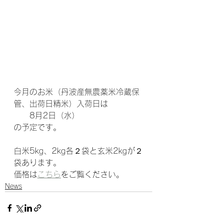
今月のお米（丹波産無農薬米冷蔵保
管、出荷日精米）入荷日は
　　8月2日（水）
の予定です。
白米5kg、2kg各２袋と玄米2kgが２
袋あります。
価格は
こちら
をご覧ください。
News