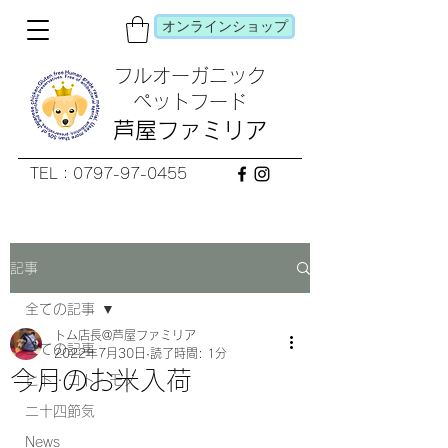
オンラインショップ
フルオーガニック
​ペットフード
芦屋ファミリア
TEL：0797-97-0455
記事
全ての記事
トム店長@芦屋ファミリア
全ての記事
2022年7月30日
読了時間: 1分
今月のお米入荷
ヒト・コト・モノ
二十四節気
News