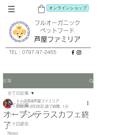
オンラインショップ
フルオーガニック
​ペットフード
芦屋ファミリア
TEL：0797-97-0455
記事
全ての記事
トム店長@芦屋ファミリア
全ての記事
2023年3月26日
読了時間: 1分
オープンテラスカフェ終
ヒト・コト・モノ
了
二十四節気
News