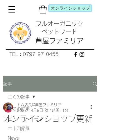
オンラインショップ
フルオーガニック
​ペットフード
芦屋ファミリア
TEL：0797-97-0455
記事
全ての記事
トム店長@芦屋ファミリア
全ての記事
2022年4月9日
読了時間: 1分
オンラインショップ更新
ヒト・コト・モノ
二十四節気
News