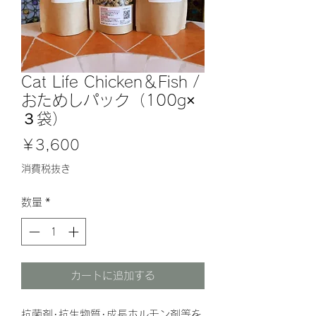
Cat Life Chicken＆Fish /
おためしパック（100g×
３袋）
価
￥3,600
格
消費税抜き
数量
*
カートに追加する
抗菌剤･抗生物質･成長ホルモン剤等を