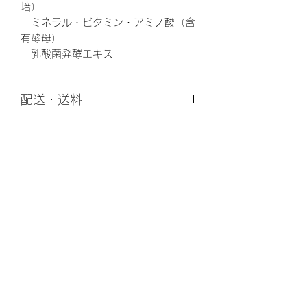
培）
ミネラル・ビタミン・アミノ酸（含
有酵母）
乳酸菌発酵エキス
配送・送料
配送は宅急便コンパクト。
通常営業日 12 時迄のご注文を当日発
送、以降翌営業日発送。
営業カレンダーは
こちら
。