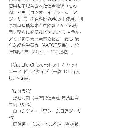
使用せず肥育された但馬地鶏（むね
肉）と魚（カツオ・イワシ・ムロア
ジ・サバ）を原料比70%以上使用。副
原料は無農薬米と馬鈴薯でんぷん使
用。愛猫に必要なビタミン･ミネラル･
アミノ酸も天然素材で配合、安心･安
全な総合栄養食（AAFCC基準）。​賞
味期限1年（パッケージに記載）。
「Cat Life Chicken&Fish」キャット
フード ドライタイプ（一袋 100ｇ入
り）×３袋。
【成分表記】
鶏むね肉（兵庫県但馬産 無薬肥育
生肉100％）
魚（カツオ・イワシ・ムロアジ・サ
バ）
馬鈴薯・ 玄米・べに花油（有機栽