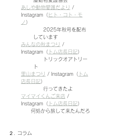
屋動物愛護協会
あしや動物愛護だより
 / 
Instagram（
ヒト・コト・モ
ノ
）
2025年秋号を配布
しています
みんなの秋まつり
 / 
Instagram（
トム店長日記
）
　　トリックオアトリー
ト
里山まつり
 / Instagram（
トム
店長日記
）
　　行ってきたよ
マイマイくんご来店
 / 
Instagram（
トム店長日記
）
　　何処から旅して来たんだろ
２. コラム