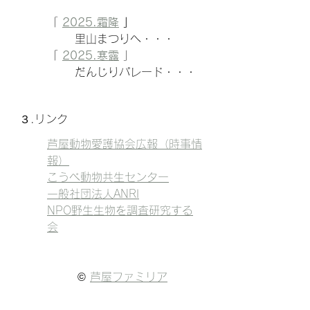
「
2025.霜降
 」
里山まつりへ
・・・
「
2025.寒露
 」
だんじりパレード
・・・
３.リンク
芦屋動物愛護協会広報（時事情
報）
こうべ動物共生センター
一般社団法人ANRI
NPO野生生物を調査研究する
会
© 
芦屋ファミリア