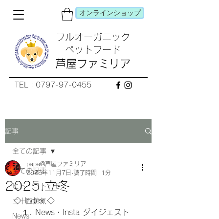
オンラインショップ
フルオーガニック
​ペットフード
芦屋ファミリア
TEL：0797-97-0455
記事
全ての記事
papa@芦屋ファミリア
全ての記事
2025年11月7日
読了時間: 1分
2025.立冬
ヒト・コト・モノ
◇ Index ◇
二十四節気
　１. News・Insta ダイジェスト
News