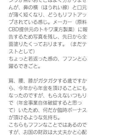
シワが無いおでこはよく分かりませ
んが、鼻の横（ほうれい線）と口元
が薄く短くなり、どうもリフトアッ
プされている感じ。メーカー（原料
CBD提供元のトキワ漢方製薬）に報
告するため写真を残し、先日から全
面塗りたくっております。（まだテ
ストとして）
ちょっと若返った感の、フフンと心
躍るできごと。
肩、腰、膝がガタガタする歳ですか
ら、今年から年金を頂けることにも
なったのですが、もらえないつもり
で（年金事業自体破綻すると思っ
て）いたため、何だか臨時ボーナス
が頂けるような気持ち。
こちらもフフンなことではあるので
すが、お国の財政は大丈夫かと心配