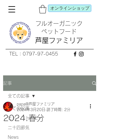
オンラインショップ
フルオーガニック
​ペットフード
芦屋ファミリア
TEL：0797-97-0455
記事
全ての記事
papa@芦屋ファミリア
全ての記事
2024年3月20日
読了時間: 2分
2024.春分
ヒト・コト・モノ
二十四節気
News