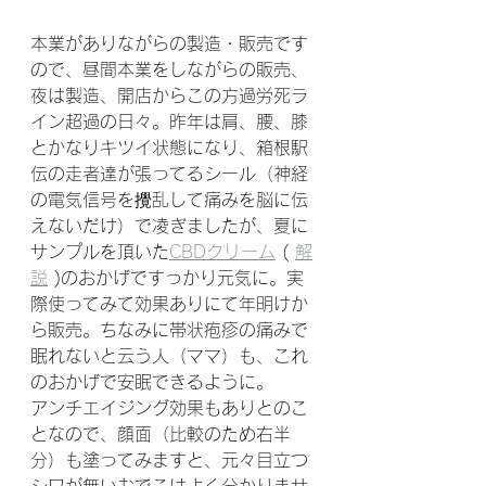
本業がありながらの製造・販売です
ので、昼間本業をしながらの販売、
夜は製造、開店からこの方過労死ラ
イン超過の日々。昨年は肩、腰、膝
とかなりキツイ状態になり、箱根駅
伝の走者達が張ってるシール（神経
の電気信号を攪乱して痛みを脳に伝
えないだけ）で凌ぎましたが、夏に
サンプルを頂いた
CBDクリーム
 ( 
解
説
 )のおかげですっかり元気に。実
際使ってみて効果ありにて年明けか
ら販売。ちなみに帯状疱疹の痛みで
眠れないと云う人（ママ）も、これ
のおかげで安眠できるように。
アンチエイジング効果もありとのこ
となので、顔面（比較のため右半
分）も塗ってみますと、元々目立つ