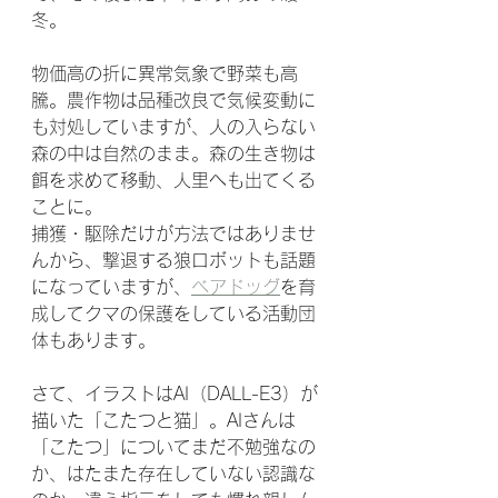
冬。
物価高の折に異常気象で野菜も高
騰。農作物は品種改良で気候変動に
も対処していますが、人の入らない
森の中は自然のまま。森の生き物は
餌を求めて移動、人里へも出てくる
ことに。
捕獲・駆除だけが方法ではありませ
んから、撃退する狼ロボットも話題
になっていますが、
ベアドッグ
を育
成してクマの保護をしている活動団
体もあります。
さて、イラストはAI（DALL-E3）が
描いた「こたつと猫」。AIさんは
「こたつ」についてまだ不勉強なの
か、はたまた存在していない認識な