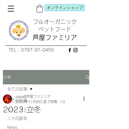
オンラインショップ
フルオーガニック
​ペットフード
芦屋ファミリア
TEL：0797-97-0455
記事
全ての記事
papa@芦屋ファミリア
全ての記事
2023年11月8日
読了時間: 1分
2023.立冬
ヒト・コト・モノ
二十四節気
News