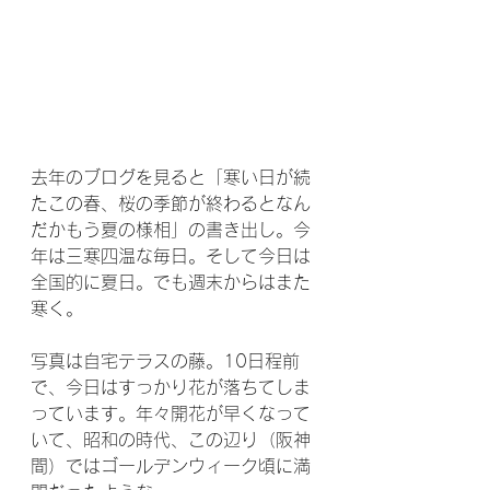
去年のブログを見ると「寒い日が続
たこの春、桜の季節が終わるとなん
だかもう夏の様相」の書き出し。今
年は三寒四温な毎日。そして今日は
全国的に夏日。でも週末からはまた
寒く。
写真は自宅テラスの藤。10日程前
で、今日はすっかり花が落ちてしま
っています。年々開花が早くなって
いて、昭和の時代、この辺り（阪神
間）ではゴールデンウィーク頃に満