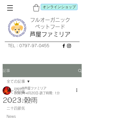
オンラインショップ
フルオーガニック
​ペットフード
芦屋ファミリア
TEL：0797-97-0455
記事
全ての記事
papa@芦屋ファミリア
全ての記事
2023年4月20日
読了時間: 1分
2023.穀雨
ヒト・コト・モノ
二十四節気
News