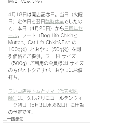
開だったような。
4月18日は開店記念日。当日（火曜
日）定休日と翌日
臨時休業
でしたの
で、本日（4月20日）から
三周年セ
ール
。フード（Dog Life Chikinと
Mutton、Cat Life Chikin&Fish の
100g袋）とおやつ（50g袋）を割
引価格でご提供。フードLサイズ
（500g）ご利用の会員様はLサイズ
の方がオトクですが、おやつはお値
打ち。
ワンコ店長トムとママ（代表獣医
師）
は、久しぶりにゴールデンウィ
ーク初日（5月3日水曜祝日）に出勤
の予定です。
二十四節気