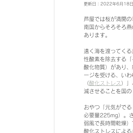
更新日：
2022年6月18
芦屋では桜が満開の
南国からそろそろ燕
あります。
遠く海を渡ってくる
性酸素を除去する「
酸化物質）があり、
ージを受ける、いわ
（
酸化ストレス
）」
減させることを国の
おやつ「元気がでる
必要量225mg）
弱風で長時間乾燥）
酸化ストレスによる