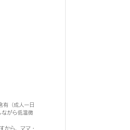
g含有（成人一日
しながら低温微
すから、ママ・