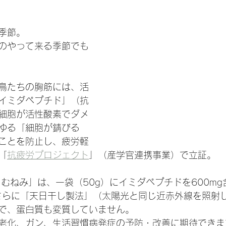
日
季節。
のやって来る季節でも
鳥たちの胸筋には、活
イミダペプチド」（抗
細胞が活性酸素でダメ
ゆる「細胞が錆びる
ことを防止し、疲労軽
「
抗疲労プロジェクト
」（産学官連携事業）で立証。
 むねみ」は、一袋（50g）にイミダペプチドを600m
。さらに「天日干し製法」（太陽光と同じ近赤外線を照射
で、蛋白質も変質していません。
老化、ガン、生活習慣病発症の予防・改善に期待できま