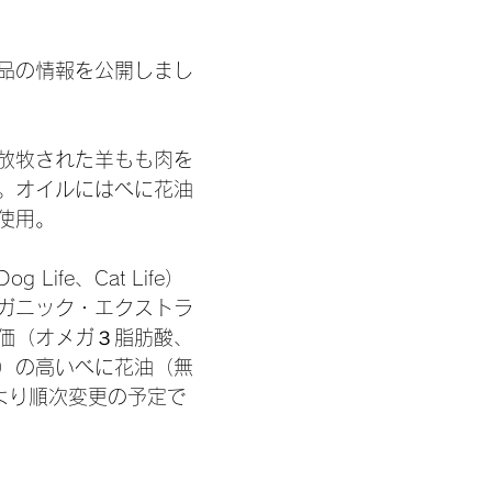
日
品の情報を公開しまし
放牧された羊もも肉を
。オイルにはべに花油
使用。
Life、Cat Life）
ガニック・エクストラ
価（オメガ３脂肪酸、
）の高いべに花油（無
より順次変更の予定で