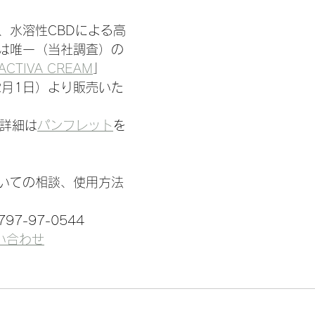
、水溶性CBDによる高
は唯一（当社調査）の
 ACTIVA CREAM
」
2月1日）より販売いた
る詳細は
パンフレット
を
いての相談、使用方法
7-97-0544
い合わせ