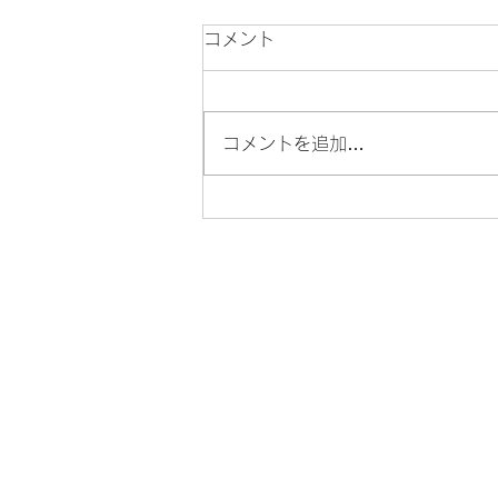
コメント
コメントを追加…
里親さん募集中 / 芦屋動物愛
護協会