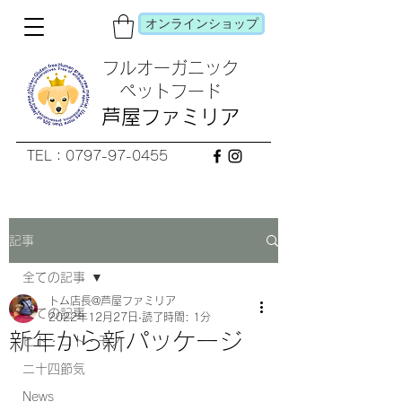
オンラインショップ
フルオーガニック
​ペットフード
芦屋ファミリア
TEL：0797-97-0455
記事
全ての記事
トム店長@芦屋ファミリア
全ての記事
2022年12月27日
読了時間: 1分
新年から新パッケージ
ヒト・コト・モノ
二十四節気
News