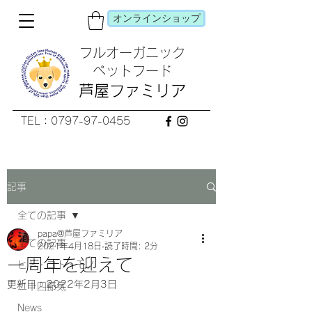
オンラインショップ
フルオーガニック
​ペットフード
芦屋ファミリア
TEL：0797-97-0455
記事
全ての記事
papa@芦屋ファミリア
全ての記事
2021年4月18日
読了時間: 2分
一周年を迎えて
ヒト・コト・モノ
更新日：
2022年2月3日
二十四節気
News